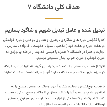
هدف كلی دانشگاه ۷
کتابخانه
سوالات و پاسخ های متداول
تبدیل شده و عامل تبدیل شویم و شاگرد بسازیم
وبلاگ
که با گذراندن دوره های شاگردی ، رهبری و عطایای روحانی و دوره خواندگی
در هفت حوزه یا هفت کوه ( مذهب ، مدیا ، حکومت ، خانواده ، مدارس ،
حمایت مالی و اسپانسری
تجارت و هنر) در دانشگاه ۷ همراه با عیسی خداوند از مرحله ی نوزادی به
دوران کودکی و دوران جوانی ایمان مسیحی برسیم.
افراد از شخصیت عطایا و استعداد خود یاد می گیرند نه تنها در کلیسا بلکه
در حوزه های مختلف جامعه که خداوند آنها را خوانده است، خدمت نمایند
.
با قدرت روح‌القدس، نجات، شفا و آزادى روحانى در عيسى مسيح را به
ايرانيان اعلام نماييم و آنها را شاگرد بسازيم تا مانند مسيح زندگى و محبت
كنند تا اين‌كه اين كليسا يكى از ابزار دست خداوند براى به‌وقوع پيوستن
ارميا49 : 38 - 39 باشد و در نتيجه خدا جلال يابد.