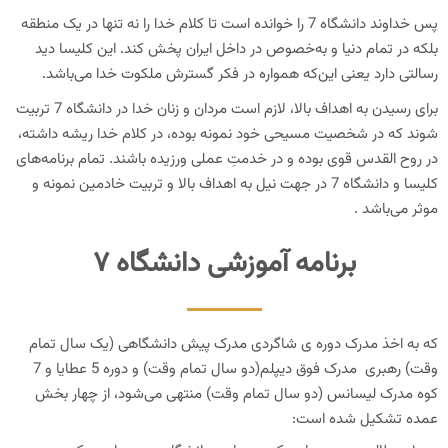
پس خداوند دانشگاه 7 را خوانده است تا کلام خدا را نه تنها در یک منطقه
بلكه در تمام دنيا و به‌خصوص در داخل ايران پخش كند. اين كليسا ديد
رسالتى دارد يعنى اين‌كه همواره در فكر گسترش ملكوت خدا مى‌باشد.
براى رسيدن به اهداف باﻻ، ﻻزم است مردان و زنان خدا در دانشگاه 7 تربيت
شوند كه در شخصيت مسيحى خود نمونه بوده، در کلام خدا ريشه داشته،
در روح القدس قوى بوده و در خدمتِ عملی ورزيده باشند. تمام برنامه‌هاى
كليسا و دانشگاه 7 در جهت نيل به اهداف باﻻ و تربيت خادمين نمونه و
موثر می‌باشد .
برنامه آموزشی دانشگاه ۷
که به اخذ مدرک دوره ی شاگردی مدرک پیش دانشگاهی (یک سال تمام
وقت) رهبری مدرک فوق دیپلم(دو سال تمام وقت) و دوره 5 عطایا و 7
کوه مدرک لیسانس (دو سال تمام وقت) منتهی می‌شود، از چهار بخش
عمده تشکیل شده است: