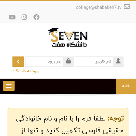
رش به محتوای اصلی
college@shabakeh7.tv
سایت
به
ورود
نام
کاربری
رمز
ورود به دانشگاه
ورود
خانه
دانشگاه ۷
شهریه
دروس تجهیز